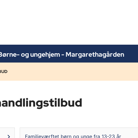
Børne- og ungehjem - Margarethagården
BUD
andlingstilbud
Familieværftet børn og unge fra 13-23 år