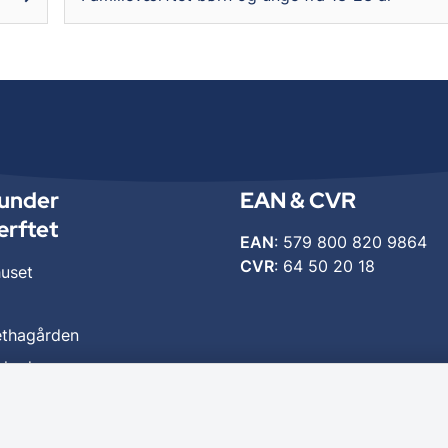
under
EAN & CVR
ærftet
EAN
: 579 800 820 9864
CVR
: 64 50 20 18
huset
ethagården
ighederne
ade
lejen Helsingør