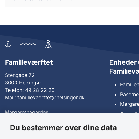
Familieværftet
Enheder 
Familiev
Stengade 72
3000 Helsingør
Familie
Telefon: 49 28 22 20
Baserne
Mail:
familievaerftet@helsingor.dk
Margar
Margarethagården
Øvelejl
Telefon: 41 86 93 09
Suderg
Du bestemmer over dine data
Familiep